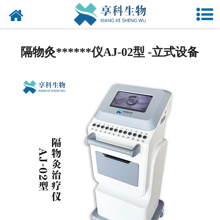
网站首页
******定向透药******仪
隔物灸******仪AJ-02型 -立式设备
多功能超声******导入
******仪
隔物灸
火龙罐
隔物灸具
子午流注低频******仪
体外冲击波******仪