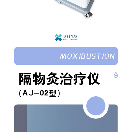
多功能电子艾灸仪
透药类电极片
经颅磁电疗仪
雷火灸
数控调频
超声******固定贴
******用体表电极
无纺布凝胶类纽扣式电极片
无纺布凝胶类插针式电极片