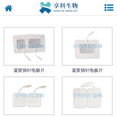
网站首页
******定向透药******仪
多功能超声******导入
******仪
隔物灸
凝胶插针电极片
凝胶插针电极片
火龙罐
隔物灸具
子午流注低频******仪
体外冲击波******仪