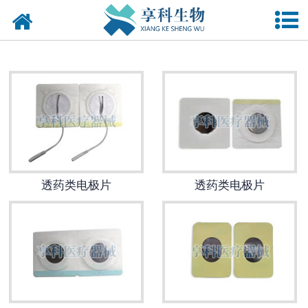
网站首页
******定向透药******仪
多功能超声******导入
******仪
隔物灸
透药类电极片
透药类电极片
火龙罐
隔物灸具
子午流注低频******仪
体外冲击波******仪