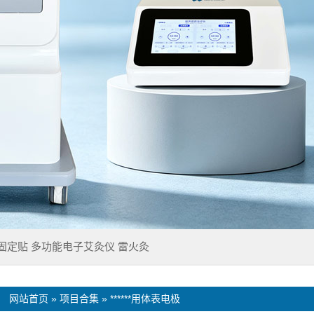
**固定贴
多功能电子艾灸仪
雷火灸
：
网站首页
»
项目合集
»
******用体表电极