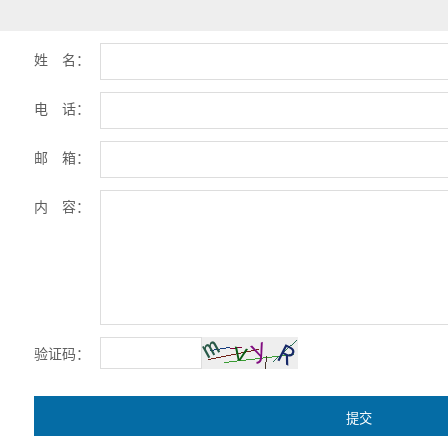
姓 名：
电 话：
邮 箱：
内 容：
验证码：
提交